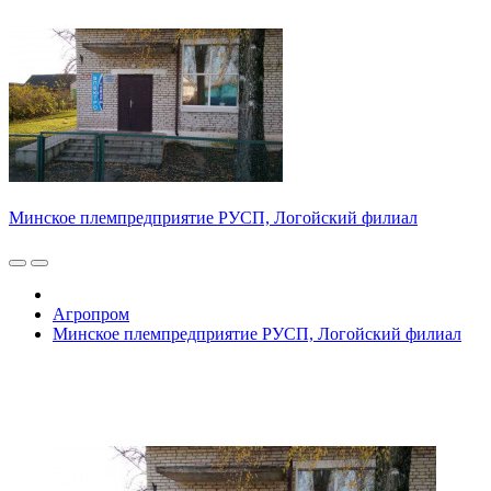
Минское племпредприятие РУСП, Логойский филиал
Агропром
Минское племпредприятие РУСП, Логойский филиал