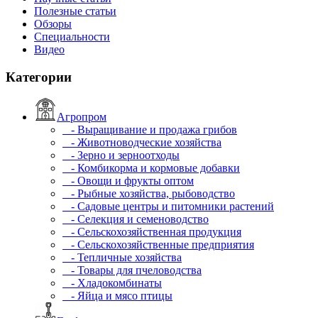
Полезные статьи
Обзоры
Специальности
Видео
Категории
Агропром
- Выращивание и продажа грибов
- Животноводческие хозяйства
- Зерно и зерноотходы
- Комбикорма и кормовые добавки
- Овощи и фрукты оптом
- Рыбные хозяйства, рыбоводство
- Садовые центры и питомники растений
- Селекция и семеноводство
- Сельскохозяйственная продукция
- Сельскохозяйственные предприятия
- Тепличные хозяйства
- Товары для пчеловодства
- Хладокомбинаты
- Яйца и мясо птицы