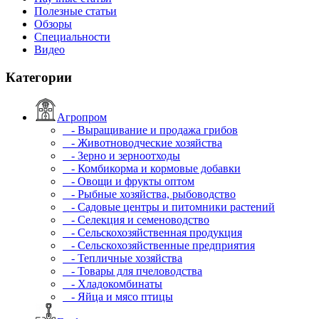
Полезные статьи
Обзоры
Специальности
Видео
Категории
Агропром
- Выращивание и продажа грибов
- Животноводческие хозяйства
- Зерно и зерноотходы
- Комбикорма и кормовые добавки
- Овощи и фрукты оптом
- Рыбные хозяйства, рыбоводство
- Садовые центры и питомники растений
- Селекция и семеноводство
- Сельскохозяйственная продукция
- Сельскохозяйственные предприятия
- Тепличные хозяйства
- Товары для пчеловодства
- Хладокомбинаты
- Яйца и мясо птицы