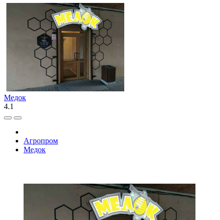
Медок
4.1
Агропром
Медок