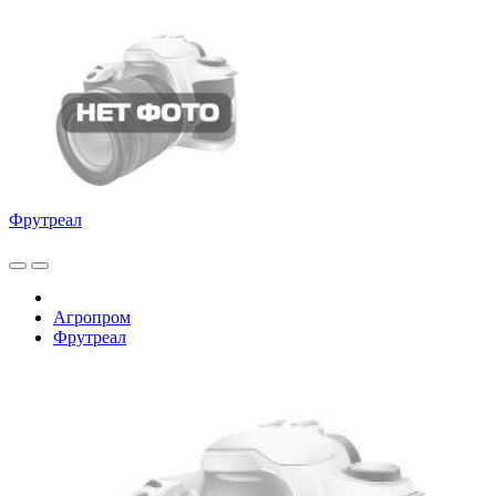
Фрутреал
Агропром
Фрутреал