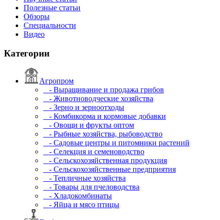
Полезные статьи
Обзоры
Специальности
Видео
Категории
Агропром
- Выращивание и продажа грибов
- Животноводческие хозяйства
- Зерно и зерноотходы
- Комбикорма и кормовые добавки
- Овощи и фрукты оптом
- Рыбные хозяйства, рыбоводство
- Садовые центры и питомники растений
- Селекция и семеноводство
- Сельскохозяйственная продукция
- Сельскохозяйственные предприятия
- Тепличные хозяйства
- Товары для пчеловодства
- Хладокомбинаты
- Яйца и мясо птицы