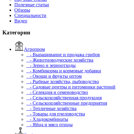
Полезные статьи
Обзоры
Специальности
Видео
Категории
Агропром
- Выращивание и продажа грибов
- Животноводческие хозяйства
- Зерно и зерноотходы
- Комбикорма и кормовые добавки
- Овощи и фрукты оптом
- Рыбные хозяйства, рыбоводство
- Садовые центры и питомники растений
- Селекция и семеноводство
- Сельскохозяйственная продукция
- Сельскохозяйственные предприятия
- Тепличные хозяйства
- Товары для пчеловодства
- Хладокомбинаты
- Яйца и мясо птицы