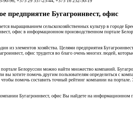
3-90-96, +375 29 557-25-44, +375 16 252-50-19
е предприятие Бугагроинвест, офис
ается выращиванием сельскохозяйственных культур в городе Бре
нвест, офис в информационном производственном портале Белор
один из элементов хозяйства. Целями предприятия Бугагроинвес
гагроинвест, офис трудится во благо очень многих людей, кото
ртале Белоруссии можно найти множество компаний. Бугагроинв
ли вы хотите помочь другим пользователям определиться с компа
с, чтобы помочь составить точный рейтинг компании на портале
омпании Бугагроинвест, офис Вы найдете на информационном п