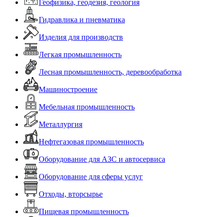
Геофизика, геодезия, геология
Гидравлика и пневматика
Изделия для производств
Легкая промышленность
Лесная промышленность, деревообработка
Машиностроение
Мебельная промышленность
Металлургия
Нефтегазовая промышленность
Оборудование для АЗС и автосервиса
Оборудование для сферы услуг
Отходы, вторсырье
Пищевая промышленность