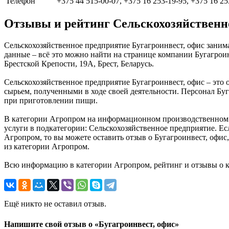
Телефон
+375 44 515-00-07, +375 16 253-19-95, +375 16 25
Отзывы и рейтинг Сельскохозяйственно
Сельскохозяйственное предприятие Бугагроинвест, офис заним
данные – всё это можно найти на странице компании Бугагрои
Брестской Крепости, 19А, Брест, Беларусь.
Сельскохозяйственное предприятие Бугагроинвест, офис – это 
сырьем, полученными в ходе своей деятельности. Персонал Бу
при приготовлении пищи.
В категории Агропром на информационном производственном по
услуги в подкатегории: Сельскохозяйственное предприятие. Ес
Агропром, то вы можете оставить отзыв о Бугагроинвест, офи
из категории Агропром.
Всю информацию в категории Агропром, рейтинг и отзывы о к
Ещё никто не оставил отзыв.
Напишите свой отзыв о «Бугагроинвест, офис»