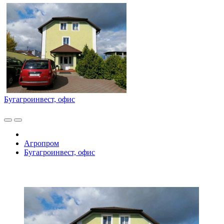
Бугагроинвест, офис
Агропром
Бугагроинвест, офис