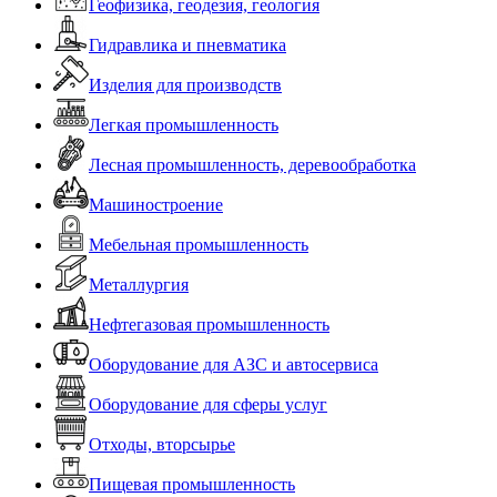
Геофизика, геодезия, геология
Гидравлика и пневматика
Изделия для производств
Легкая промышленность
Лесная промышленность, деревообработка
Машиностроение
Мебельная промышленность
Металлургия
Нефтегазовая промышленность
Оборудование для АЗС и автосервиса
Оборудование для сферы услуг
Отходы, вторсырье
Пищевая промышленность