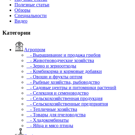
Полезные статьи
Обзоры
Специальности
Видео
Категории
Агропром
- Выращивание и продажа грибов
- Животноводческие хозяйства
- Зерно и зерноотходы
- Комбикорма и кормовые добавки
- Овощи и фрукты оптом
- Рыбные хозяйства, рыбоводство
- Садовые центры и питомники растений
- Селекция и семеноводство
- Сельскохозяйственная продукция
- Сельскохозяйственные предприятия
- Тепличные хозяйства
- Товары для пчеловодства
- Хладокомбинаты
- Яйца и мясо птицы